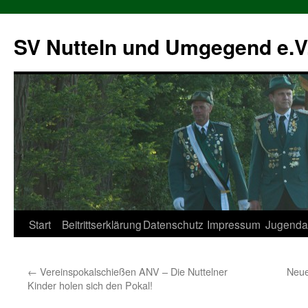
SV Nutteln und Umgegend e.V
Zum
Start
Beitrittserklärung
Datenschutz
Impressum
Jugendar
Inhalt
←
Vereinspokalschießen ANV – Die Nuttelner
Neue
springen
Kinder holen sich den Pokal!