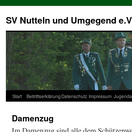
SV Nutteln und Umgegend e.V
Zum
Start
Beitrittserklärung
Datenschutz
Impressum
Jugendar
Inhalt
Damenzug
springen
Im Damenzug sind alle dem Schützenw