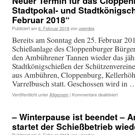
Neuer Termin für das Cloppen
Stadtpokal- und Stadtkönigsc
Februar 2018“
Publiziert am
6. Februar 2018
von
ugerdes
Bereits am Sonntag den 25. Februar 201
Schießanlage des Cloppenburger Bürger
den Ambührener Tannen wieder das jähr
Stadtkönigschießen der Schützenverein
aus Ambühren, Cloppenburg, Kellerhöhe
Varrelbusch statt. Geschossen wird in
für
Veröffentlicht unter
Allgemein
|
Kommentare deaktiviert
Neuer
Termin
für
– Winterpause ist beendet – A
das
startet der Schießbetrieb wied
Cloppen
Stadtpok
Publiziert am
6. Februar 2018
von
ugerdes