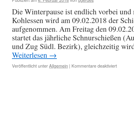
und
Stadtkön
Die Winterpause ist endlich vorbei un
„25.
Kohlessen wird am 09.02.2018 der Schi
Februar
2018“
aufgenommen. Am Freitag den 09.02.2
startet das jährliche Schnurschießen (A
und Zug Südl. Bezirk), gleichzeitig wi
Weiterlesen
→
für
Veröffentlicht unter
Allgemein
|
Kommentare deaktiviert
–
Winterp
ist
beendet
–
Am
09.
Februar
startet
der
Schießbe